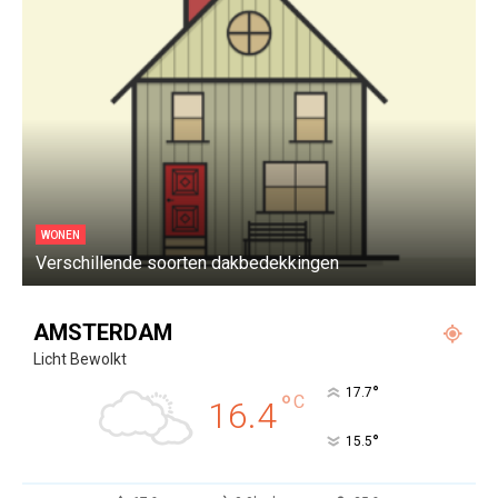
WONEN
Verschillende soorten dakbedekkingen
W
AMSTERDAM
Licht Bewolkt
°
17.7
°
C
16.4
°
15.5