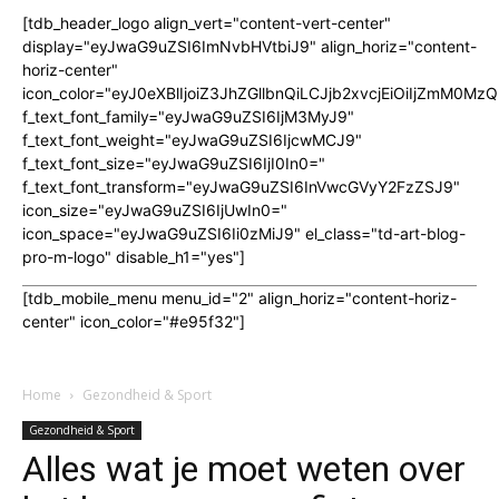
[tdb_header_logo align_vert="content-vert-center"
display="eyJwaG9uZSI6ImNvbHVtbiJ9" align_horiz="content-
horiz-center"
icon_color="eyJ0eXBlIjoiZ3JhZGllbnQiLCJjb2xvcjEiOiIjZmM
f_text_font_family="eyJwaG9uZSI6IjM3MyJ9"
f_text_font_weight="eyJwaG9uZSI6IjcwMCJ9"
f_text_font_size="eyJwaG9uZSI6IjI0In0="
f_text_font_transform="eyJwaG9uZSI6InVwcGVyY2FzZSJ9"
icon_size="eyJwaG9uZSI6IjUwIn0="
icon_space="eyJwaG9uZSI6Ii0zMiJ9" el_class="td-art-blog-
pro-m-logo" disable_h1="yes"]
[tdb_mobile_menu menu_id="2" align_horiz="content-horiz-
center" icon_color="#e95f32"]
Home
Gezondheid & Sport
Gezondheid & Sport
Alles wat je moet weten over