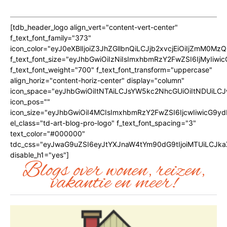
[tdb_header_logo align_vert="content-vert-center"
f_text_font_family="373"
icon_color="eyJ0eXBlIjoiZ3JhZGllbnQiLCJjb2xvcjEiOiIjZmM
f_text_font_size="eyJhbGwiOiIzNiIsImxhbmRzY2FwZSI6IjMyIiwic
f_text_font_weight="700" f_text_font_transform="uppercase"
align_horiz="content-horiz-center" display="column"
icon_space="eyJhbGwiOiItNTAiLCJsYW5kc2NhcGUiOiItNDUiLCJ
icon_pos=""
icon_size="eyJhbGwiOiI4MCIsImxhbmRzY2FwZSI6IjcwIiwicG9ydH
el_class="td-art-blog-pro-logo" f_text_font_spacing="3"
text_color="#000000"
tdc_css="eyJwaG9uZSI6eyJtYXJnaW4tYm90dG9tIjoiMTUiLCJk
disable_h1="yes"]
Blogs over wonen, reizen,
vakantie en meer!