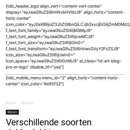
[tdb_header_logo align_vert="content-vert-center"
display="eyJwaG9uZSI6ImNvbHVtbiJ9" align_horiz="content-
horiz-center"
icon_color="eyJ0eXBlIjoiZ3JhZGllbnQiLCJjb2xvcjEiOiIjZmM
f_text_font_family="eyJwaG9uZSI6IjM3MyJ9"
f_text_font_weight="eyJwaG9uZSI6IjcwMCJ9"
f_text_font_size="eyJwaG9uZSI6IjI0In0="
f_text_font_transform="eyJwaG9uZSI6InVwcGVyY2FzZSJ9"
icon_size="eyJwaG9uZSI6IjUwIn0="
icon_space="eyJwaG9uZSI6Ii0zMiJ9" el_class="td-art-blog-
pro-m-logo" disable_h1="yes"]
[tdb_mobile_menu menu_id="2" align_horiz="content-horiz-
center" icon_color="#e95f32"]
Home
Wonen
Wonen
Verschillende soorten