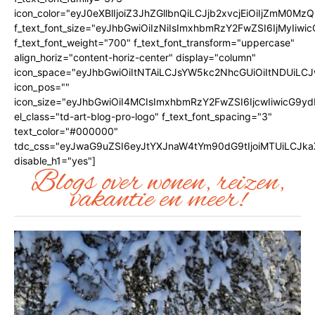
icon_color="eyJ0eXBlIjoiZ3JhZGllbnQiLCJjb2xvcjEiOiIjZmM
f_text_font_size="eyJhbGwiOiIzNiIsImxhbmRzY2FwZSI6IjMyIiwic
f_text_font_weight="700" f_text_font_transform="uppercase"
align_horiz="content-horiz-center" display="column"
icon_space="eyJhbGwiOiItNTAiLCJsYW5kc2NhcGUiOiItNDUiLCJ
icon_pos=""
icon_size="eyJhbGwiOiI4MCIsImxhbmRzY2FwZSI6IjcwIiwicG9ydH
el_class="td-art-blog-pro-logo" f_text_font_spacing="3"
text_color="#000000"
tdc_css="eyJwaG9uZSI6eyJtYXJnaW4tYm90dG9tIjoiMTUiLCJk
disable_h1="yes"]
Blogs over wonen, reizen,
vakantie en meer!