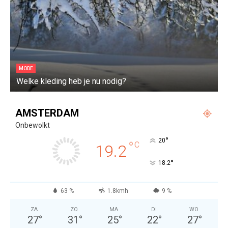
MODE
Welke kleding heb je nu nodig?
A
AMSTERDAM
Onbewolkt
°
20
°
C
19.2
°
18.2
63 %
1.8kmh
9 %
ZA
ZO
MA
DI
WO
27
°
31
°
25
°
22
°
27
°