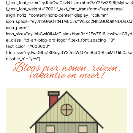
f_text_font_size="eyJhbGwiOiIzNiIsImxhbmRzY2FwZSI6IjMyIiwic
f_text_font_weight="700" f_text_font_transform="uppercase"
align_horiz="content-horiz-center" display="column"
icon_space="eyJhbGwiOiItNTAiLCJsYW5kc2NhcGUiOiItNDUiLCJ
icon_pos=""
icon_size="eyJhbGwiOiI4MCIsImxhbmRzY2FwZSI6IjcwIiwicG9ydH
el_class="td-art-blog-pro-logo" f_text_font_spacing="3"
text_color="#000000"
tdc_css="eyJwaG9uZSI6eyJtYXJnaW4tYm90dG9tIjoiMTUiLCJk
disable_h1="yes"]
Blogs over wonen, reizen,
vakantie en meer!