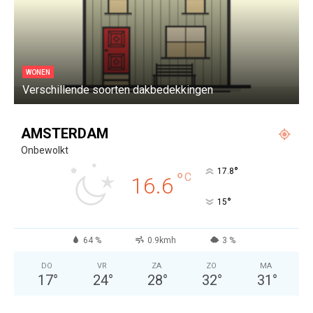
WONEN
Verschillende soorten dakbedekkingen
W
AMSTERDAM
Onbewolkt
°
17.8
°
C
16.6
°
15
64 %
0.9kmh
3 %
DO
VR
ZA
ZO
MA
17
°
24
°
28
°
32
°
31
°