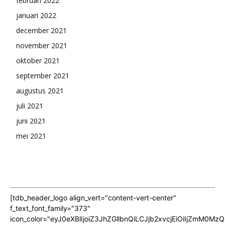
februari 2022
januari 2022
december 2021
november 2021
oktober 2021
september 2021
augustus 2021
juli 2021
juni 2021
mei 2021
[tdb_header_logo align_vert="content-vert-center"
f_text_font_family="373"
icon_color="eyJ0eXBlIjoiZ3JhZGllbnQiLCJjb2xvcjEiOiIjZmM