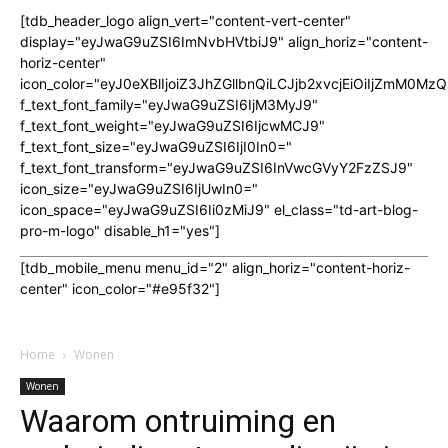
[tdb_header_logo align_vert="content-vert-center"
display="eyJwaG9uZSI6ImNvbHVtbiJ9" align_horiz="content-
horiz-center"
icon_color="eyJ0eXBlIjoiZ3JhZGllbnQiLCJjb2xvcjEiOiIjZmM
f_text_font_family="eyJwaG9uZSI6IjM3MyJ9"
f_text_font_weight="eyJwaG9uZSI6IjcwMCJ9"
f_text_font_size="eyJwaG9uZSI6IjI0In0="
f_text_font_transform="eyJwaG9uZSI6InVwcGVyY2FzZSJ9"
icon_size="eyJwaG9uZSI6IjUwIn0="
icon_space="eyJwaG9uZSI6Ii0zMiJ9" el_class="td-art-blog-
pro-m-logo" disable_h1="yes"]
[tdb_mobile_menu menu_id="2" align_horiz="content-horiz-
center" icon_color="#e95f32"]
Home
Wonen
Wonen
Waarom ontruiming en