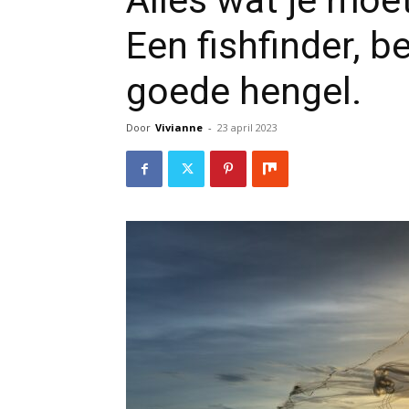
Alles wat je moe
Een fishfinder, 
goede hengel.
Door
Vivianne
-
23 april 2023