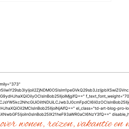
amily="373"
0MzQ5IiwiY29sb3IyIjoiI2ZjNDM0OSIsIm1peGVkQ29sb3JzIjpbXSwiZ
9ydHJhaXQiOiIyOCIsInBob25lIjoiMjgifQ==" f_text_font_weight="700"
AiLCJsYW5kc2NhcGUiOiItNDUiLCJwb3J0cmFpdCI6Ii0zOCIsInBob25lIj
aXQiOiI2MCIsInBob25lIjoiNjAifQ==" el_class="td-art-blog-pro-log
XNwbGF5IjoiIn0sInBob25lX21heF93aWR0aCI6NzY3fQ==" disable_h
over wonen, reizen, vakantie en 