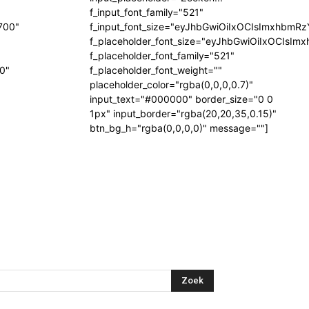
f_input_font_family="521"
700"
f_input_font_size="eyJhbGwiOiIxOCIsImxhbmR
f_placeholder_font_size="eyJhbGwiOiIxOCIsI
f_placeholder_font_family="521"
"0"
f_placeholder_font_weight=""
placeholder_color="rgba(0,0,0,0.7)"
input_text="#000000" border_size="0 0
1px" input_border="rgba(20,20,35,0.15)"
btn_bg_h="rgba(0,0,0,0)" message=""]