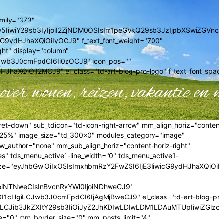
amily="373"
0MzQ5IiwiY29sb3IyIjoiI2ZjNDM0OSIsIm1peGVkQ29sb3JzIjpbXSwiZ
cG9ydHJhaXQiOiIyOCJ9" f_text_font_weight="700"
ght" display="column"
Jwb3J0cmFpdCI6Ii0zOCJ9" icon_pos=""
haXQiOiI2MCJ9" el_class="td-art-blog-pro-logo" f_text_font_spa
over wonen, reizen, vakantie en 
et-down" sub_tdicon="td-icon-right-arrow" mm_align_horiz="conten
"25%" image_size="td_300x0" modules_category="image"
author="none" mm_sub_align_horiz="content-horiz-right"
es" tds_menu_active1-line_width="0" tds_menu_active1-
t_size="eyJhbGwiOiIxOSIsImxhbmRzY2FwZSI6IjE3IiwicG9ydHJhaXQiO
IjoiNTNweCIsInBvcnRyYWl0IjoiNDhweCJ9"
1cHgiLCJwb3J0cmFpdCI6IjAgMjBweCJ9" el_class="td-art-blog-p
LCJib3JkZXItY29sb3IiOiJyZ2JhKDIwLDIwLDM1LDAuMTUpIiwiZGlzc
0" mm_border_size="0" mm_posts_limit="4"