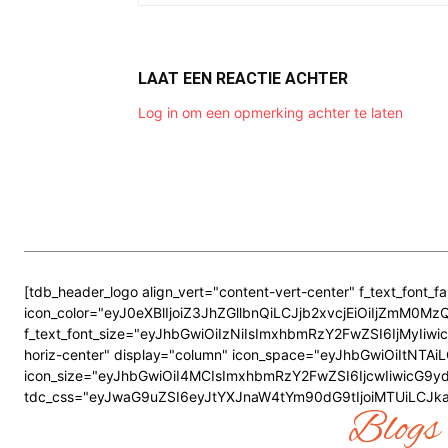
LAAT EEN REACTIE ACHTER
Log in om een opmerking achter te laten
[tdb_header_logo align_vert="content-vert-center" f_text_font_f
icon_color="eyJ0eXBlIjoiZ3JhZGllbnQiLCJjb2xvcjEiOiIjZmM
f_text_font_size="eyJhbGwiOiIzNiIsImxhbmRzY2FwZSI6IjMyIiwicG
horiz-center" display="column" icon_space="eyJhbGwiOiItNT
icon_size="eyJhbGwiOiI4MCIsImxhbmRzY2FwZSI6IjcwIiwicG9ydHJh
tdc_css="eyJwaG9uZSI6eyJtYXJnaW4tYm90dG9tIjoiMTUiLCJka
Blogs 