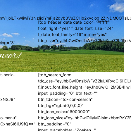
GVncmVlIjoiLTkwIiwiY3NzIjoiYmFja2dyb3VuZC1jb2xvcjogI2ZjNDM
[tdb_header_date date_color="#ffffff"
float_right="yes" f_date_font_size="24"
f_date_font_family="16" inline="yes"
tdc_css="eyJhbGwiOnsibWFyZ2luLXJpZ2h0Ijoi
cing="3"
format="l, j F"]
meer!
t-horiz-
[tdb_search_form
tdc_css="eyJhbGwiOnsibWFyZ2luLXRvcCI6IjEiL
f_input_font_line_height="eyJhbGwiOiI2M3B4I
input_padding="0" btn_text=""
iIxNSJ9"
btn_tdicon="td-icon-search"
btn_bg="rgba(0,0,0,0)"
btn_icon_color="#000000"
ro-menu"
btn_icon_size="eyJhbGwiOiIyMCIsImxhbmRzY2F
GxheSI6IiJ9fQ=="
btn_padding="0"
input_placeholder="Zoeken..."