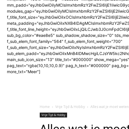
mm_padd="eyJhbGwiOiIyMCIsImxhbmRzY2FwZSI6IjE1IiwicG9y
modules_gap="eyJhbGwiOiIyMCIsImxhbmRzY2FwZSI6IjE2IiwicG9ydH
f_title_font_size="eyJhbGwiOiIxOCIsImxhbmRzY2FwZSI6IjE2Ii
meta_padding="eyJhbGwiOiIxNXB4IDAgMCIsImxhbmRzY2FwZS
f_title_font_line_height="eyJhbGwiOiIxLjQiLCJwb3J0cmFpdCI6IjE
sub_bg_color="#eae8e5" sub_shadow_shadow_size="0" tds_men
f_sub_elem_font_family="564" f_sub_elem_font_weight="700"
f_sub_elem_font_size="eyJhbGwiOiIxNyIsImxhbmRzY2FwZSI6Ij
sub_elem_padd="eyJhbGwiOiIxMnB4IDMwcHgiLCJsYW5kc2NhcG
main_sub_icon_size="13" title_txt="#000000" show_mega="yes
pag_text="rgba(10,10,10,0.9)" pag_h_text="#000000" pag_bg="
more_txt="Meer"]
Home
Vrije Tijd & Hobby
Alles wat je moet weten 
Vrije Tijd & Hobby