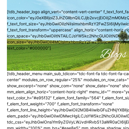
[tdb_header_logo align_vert="content-vert-center" f_text_font_f
icon_color="eyJ0eXBlIjoiZ3JhZGllbnQiLCJjb2xvcjEiOiIjZmM
f_text_font_size="eyJhbGwiOiIzNiIsImxhbmRzY2FwZSI6IjMyIiwi
f_text_font_transform="uppercase" align_horiz="content-horiz-ri
icon_space="eyJhbGwiOiItNTAiLCJsYW5kc2NhcGUiOiItNDUiLC
icon_size="eyJhbGwiOiI4MCIsImxhbmRzY2FwZSI6IjcwIiwicG9ydHJ
text_color="#000000"]
Blogs 
[tdb_header_menu main_sub_tdicon="tdc-font-fa tdc-font-fa-car
center" modules_on_row_regular="25%" modules_on_row_cats=
show_excerpt="none" show_com="none" show_date="none" show_
mm_elem_align_horiz="content-horiz-right" menu_id="" more="y
text_color_h="#e95f32" f_elem_font_family="564" f_elem_fon
f_elem_font_weight="700" f_elem_font_transform="none"
f_elem_font_line_height="eyJhbGwiOiI2M3B4IiwibGFuZHNjYXBl
elem_padd="eyJhbGwiOiIwIDMwcHgiLCJsYW5kc2NhcGUiOiIwIDI
tdc_css="eyJhbGwiOnsiYm9yZGVyLWJvdHRvbS13aWR0aCI6IjEi
mm_width="100%" mm_bg="#eae8e5" mm_shadow_shadow_size="