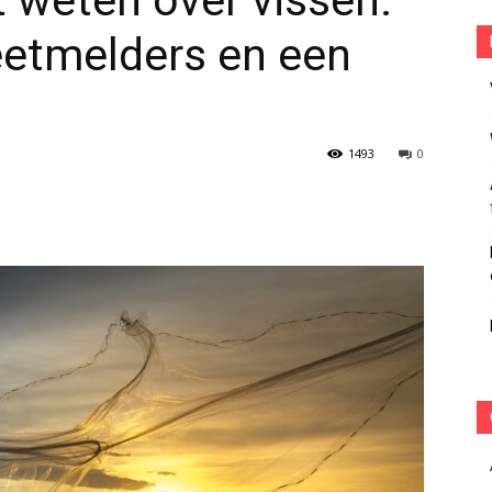
t weten over vissen:
beetmelders en een
1493
0