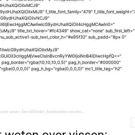
dHJhaXQiOiIxMCJ9"
JhaXQiOiIxMiJ9" f_title_font_family="479" f_title_font_weight="
wicG9ydHJhaXQiOiIxNCJ9"
I6IjEwcHggMCAwIiwicG9ydHJhaXQiOiI4cHggMCAwIn0="
uMyJ9" title_txt_hover="#fc4349" show_cat="none" sub_first_left=
u_sub_active1-sub_text_color_h="#e95f32" sub_padd="8px 0"
E1IiwicG9ydHJhaXQiOiIxMyJ9"
UiOiI3cHggMjVweCIsInBvcnRyYWl0IjoiNnB4IDIwcHgifQ=="
" pag_border="rgba(10,10,10,0.5)" pag_h_border="#000000"
rgba(0,0,0,0)" pag_h_bg="rgba(0,0,0,0)" mc1_title_tag="h2"
over vissen: Een fishfinder, beetmelders en een...