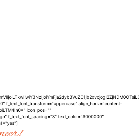
GVncmVlIjoiLTkwIiwiY3NzIjoiYmFja2dyb3VuZC1jb2xvcjogI2ZjNDM
 f_text_font_transform="uppercase" align_horiz="content-
oiLTM4In0=" icon_pos=""
o" f_text_font_spacing="3" text_color="#000000"
1="yes"]
meer!