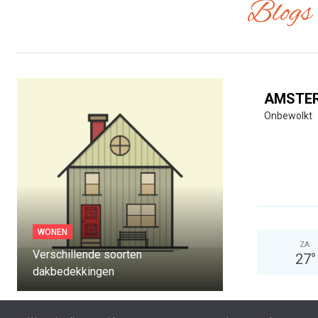
Blogs 
AMSTE
Onbewolkt
WONEN
ZA
MODE
Verschillende soorten
27
°
dakbedekkingen
Welke kleding h