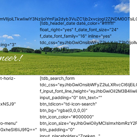
GVncmVlIjoiLTkwIiwiY3NzIjoiYmFja2dyb3VuZC1jb2xvcjogI2ZjNDM
[tdb_header_date date_color="#ffffff"
float_right="yes" f_date_font_size="24"
f_date_font_family="16" inline="yes"
tdc_css="eyJhbGwiOnsibWFyZ2luLXJpZ2h0Ijoi
cing="3"
format="l, j F"]
meer!
t-horiz-
[tdb_search_form
tdc_css="eyJhbGwiOnsibWFyZ2luLXRvcCI6IjEiL
f_input_font_line_height="eyJhbGwiOiI2M3B4I
input_padding="0" btn_text=""
iIxNSJ9"
btn_tdicon="td-icon-search"
btn_bg="rgba(0,0,0,0)"
btn_icon_color="#000000"
ro-menu"
btn_icon_size="eyJhbGwiOiIyMCIsImxhbmRzY2F
GxheSI6IiJ9fQ=="
btn_padding="0"
input_placeholder="Zoeken..."