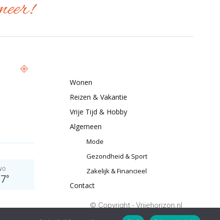
meer!
Wonen
Reizen & Vakantie
Vrije Tijd & Hobby
Algemeen
Mode
WONEN
Gezondheid & Sport
MODE
Waarom ontruiming
WO
Zakelijk & Financieel
De bescheiden beginjaren van
verhuisdiensten nodi
27
°
Contact
Adidas sneakers
Utrecht
© Copyright - Vrijehorizon.nl