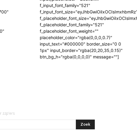
f_input_font_family="521"
700"
f_input_font_size="eyJhbGwiOiIxOCIsImxhbmR
f_placeholder_font_size="eyJhbGwiOiIxOCIsI
f_placeholder_font_family="521"
"0"
f_placeholder_font_weight=""
placeholder_color="rgba(0,0,0,0.7)"
input_text="#000000" border_size="0 0
1px" input_border="rgba(20,20,35,0.15)"
btn_bg_h="rgba(0,0,0,0)" message=""]
r zzp’ers