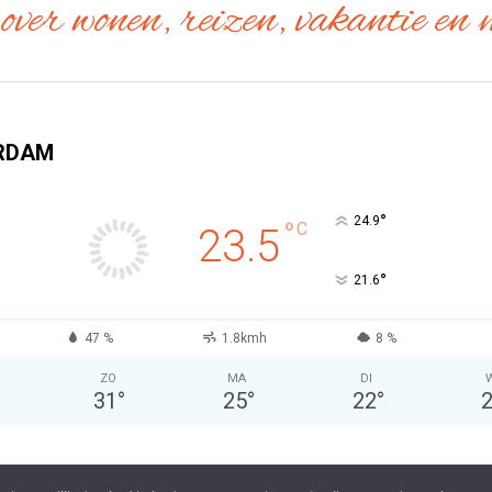
over wonen, reizen, vakantie en 
RDAM
°
24.9
°
C
23.5
°
21.6
47 %
1.8kmh
8 %
GEZONDHEID & SPORT
ZO
MA
DI
Alles wat je moet weten over het
31
°
25
°
22
°
eb je nu nodig?
kopen van een fiets