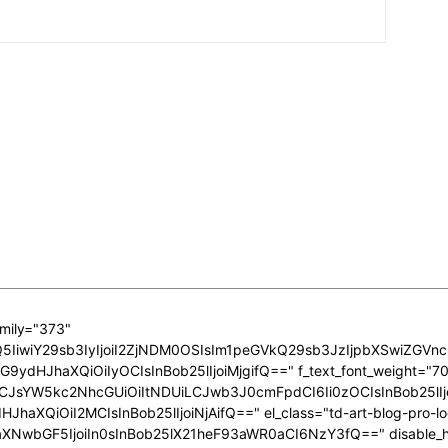
amily="373"
0MzQ5IiwiY29sb3IyIjoiI2ZjNDM0OSIsIm1peGVkQ29sb3JzIjpbXSwiZ
9ydHJhaXQiOiIyOCIsInBob25lIjoiMjgifQ==" f_text_font_weight="700"
AiLCJsYW5kc2NhcGUiOiItNDUiLCJwb3J0cmFpdCI6Ii0zOCIsInBob25lIj
aXQiOiI2MCIsInBob25lIjoiNjAifQ==" el_class="td-art-blog-pro-log
XNwbGF5IjoiIn0sInBob25lX21heF93aWR0aCI6NzY3fQ==" disable_h