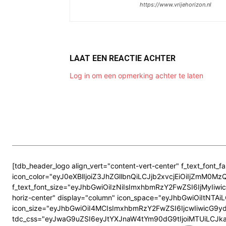
https://www.vrijehorizon.nl
LAAT EEN REACTIE ACHTER
Log in om een opmerking achter te laten
[tdb_header_logo align_vert="content-vert-center" f_text_font_f
icon_color="eyJ0eXBlIjoiZ3JhZGllbnQiLCJjb2xvcjEiOiIjZmM
f_text_font_size="eyJhbGwiOiIzNiIsImxhbmRzY2FwZSI6IjMyIiwicG
horiz-center" display="column" icon_space="eyJhbGwiOiItNT
icon_size="eyJhbGwiOiI4MCIsImxhbmRzY2FwZSI6IjcwIiwicG9ydHJh
tdc_css="eyJwaG9uZSI6eyJtYXJnaW4tYm90dG9tIjoiMTUiLCJka