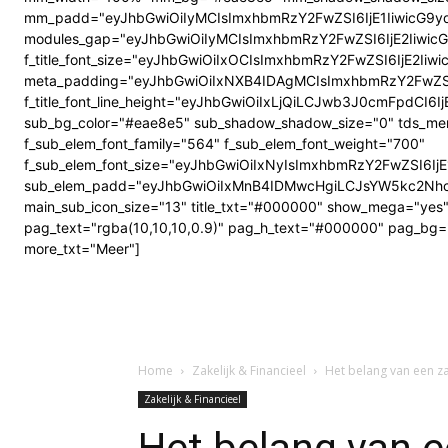
mm_padd="eyJhbGwiOiIyMCIsImxhbmRzY2FwZSI6IjE1IiwicG9y
modules_gap="eyJhbGwiOiIyMCIsImxhbmRzY2FwZSI6IjE2IiwicG9ydH
f_title_font_size="eyJhbGwiOiIxOCIsImxhbmRzY2FwZSI6IjE2Ii
meta_padding="eyJhbGwiOiIxNXB4IDAgMCIsImxhbmRzY2FwZS
f_title_font_line_height="eyJhbGwiOiIxLjQiLCJwb3J0cmFpdCI6IjE
sub_bg_color="#eae8e5" sub_shadow_shadow_size="0" tds_men
f_sub_elem_font_family="564" f_sub_elem_font_weight="700"
f_sub_elem_font_size="eyJhbGwiOiIxNyIsImxhbmRzY2FwZSI6Ij
sub_elem_padd="eyJhbGwiOiIxMnB4IDMwcHgiLCJsYW5kc2NhcG
main_sub_icon_size="13" title_txt="#000000" show_mega="yes
pag_text="rgba(10,10,10,0.9)" pag_h_text="#000000" pag_bg="
more_txt="Meer"]
Home
Zakelijk & Financieel
Het belang van een za
Zakelijk & Financieel