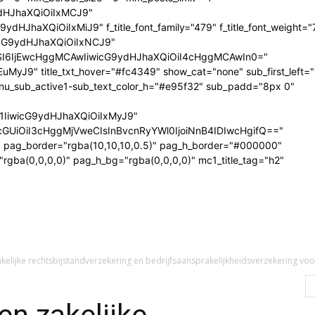
dHJhaXQiOiIxMCJ9"
JhaXQiOiIxMiJ9" f_title_font_family="479" f_title_font_weight="
wicG9ydHJhaXQiOiIxNCJ9"
I6IjEwcHggMCAwIiwicG9ydHJhaXQiOiI4cHggMCAwIn0="
uMyJ9" title_txt_hover="#fc4349" show_cat="none" sub_first_left=
u_sub_active1-sub_text_color_h="#e95f32" sub_padd="8px 0"
E1IiwicG9ydHJhaXQiOiIxMyJ9"
UiOiI3cHggMjVweCIsInBvcnRyYWl0IjoiNnB4IDIwcHgifQ=="
" pag_border="rgba(10,10,10,0.5)" pag_h_border="#000000"
rgba(0,0,0,0)" pag_h_bg="rgba(0,0,0,0)" mc1_title_tag="h2"
kelijke rechtsbijstandverzekering en bedrijfsaansprakelijkheidsverzekering voo