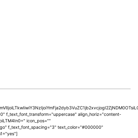
GVncmVlIjoiLTkwIiwiY3NzIjoiYmFja2dyb3VuZC1jb2xvcjogI2ZjNDM
 f_text_font_transform="uppercase" align_horiz="content-
oiLTM4In0=" icon_pos=""
o" f_text_font_spacing="3" text_color="#000000"
1="yes"]