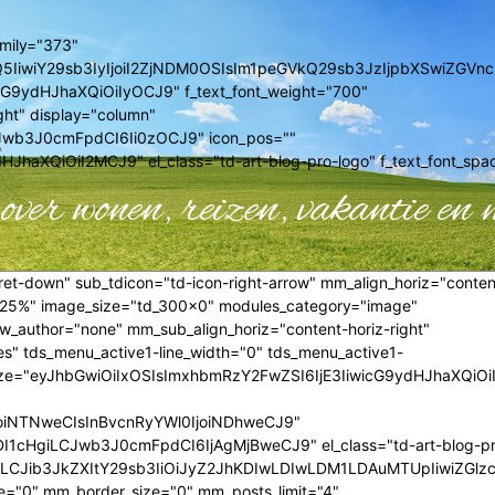
amily="373"
0MzQ5IiwiY29sb3IyIjoiI2ZjNDM0OSIsIm1peGVkQ29sb3JzIjpbXSwiZ
cG9ydHJhaXQiOiIyOCJ9" f_text_font_weight="700"
ght" display="column"
Jwb3J0cmFpdCI6Ii0zOCJ9" icon_pos=""
haXQiOiI2MCJ9" el_class="td-art-blog-pro-logo" f_text_font_spa
over wonen, reizen, vakantie en 
et-down" sub_tdicon="td-icon-right-arrow" mm_align_horiz="conten
"25%" image_size="td_300x0" modules_category="image"
author="none" mm_sub_align_horiz="content-horiz-right"
es" tds_menu_active1-line_width="0" tds_menu_active1-
t_size="eyJhbGwiOiIxOSIsImxhbmRzY2FwZSI6IjE3IiwicG9ydHJhaXQiO
IjoiNTNweCIsInBvcnRyYWl0IjoiNDhweCJ9"
1cHgiLCJwb3J0cmFpdCI6IjAgMjBweCJ9" el_class="td-art-blog-p
LCJib3JkZXItY29sb3IiOiJyZ2JhKDIwLDIwLDM1LDAuMTUpIiwiZGlzc
0" mm_border_size="0" mm_posts_limit="4"