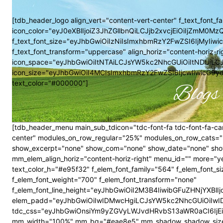
[tdb_header_logo align_vert="content-vert-center" f_text_font_f
icon_color="eyJ0eXBlIjoiZ3JhZGllbnQiLCJjb2xvcjEiOiIjZmM
f_text_font_size="eyJhbGwiOiIzNiIsImxhbmRzY2FwZSI6IjMyIiwi
f_text_font_transform="uppercase" align_horiz="content-horiz-ri
icon_space="eyJhbGwiOiItNTAiLCJsYW5kc2NhcGUiOiItNDUiLC
icon_size="eyJhbGwiOiI4MCIsImxhbmRzY2FwZSI6IjcwIiwicG9ydHJ
text_color="#000000"]
Blogs 
[tdb_header_menu main_sub_tdicon="tdc-font-fa tdc-font-fa-car
center" modules_on_row_regular="25%" modules_on_row_cats=
show_excerpt="none" show_com="none" show_date="none" show_
mm_elem_align_horiz="content-horiz-right" menu_id="" more="y
text_color_h="#e95f32" f_elem_font_family="564" f_elem_fon
f_elem_font_weight="700" f_elem_font_transform="none"
f_elem_font_line_height="eyJhbGwiOiI2M3B4IiwibGFuZHNjYXBl
elem_padd="eyJhbGwiOiIwIDMwcHgiLCJsYW5kc2NhcGUiOiIwIDI
tdc_css="eyJhbGwiOnsiYm9yZGVyLWJvdHRvbS13aWR0aCI6IjEi
mm_width="100%" mm_bg="#eae8e5" mm_shadow_shadow_size="