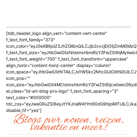
[tdb_header_logo align_vert="content-vert-center"
f_text_font_family="373"
icon_color="eyJ0eXBlIjoiZ3JhZGllbnQiLCJjb2xvcjEiOiIjZmM
f_text_font_size="eyJhbGwiOiIzNiIsImxhbmRzY2FwZSI6IjMyIiwic
f_text_font_weight="700" f_text_font_transform="uppercase"
align_horiz="content-horiz-center" display="column"
icon_space="eyJhbGwiOiItNTAiLCJsYW5kc2NhcGUiOiItNDUiLCJ
icon_pos=""
icon_size="eyJhbGwiOiI4MCIsImxhbmRzY2FwZSI6IjcwIiwicG9ydH
el_class="td-art-blog-pro-logo" f_text_font_spacing="3"
text_color="#000000"
tdc_css="eyJwaG9uZSI6eyJtYXJnaW4tYm90dG9tIjoiMTUiLCJk
disable_h1="yes"]
Blogs over wonen, reizen,
vakantie en meer!