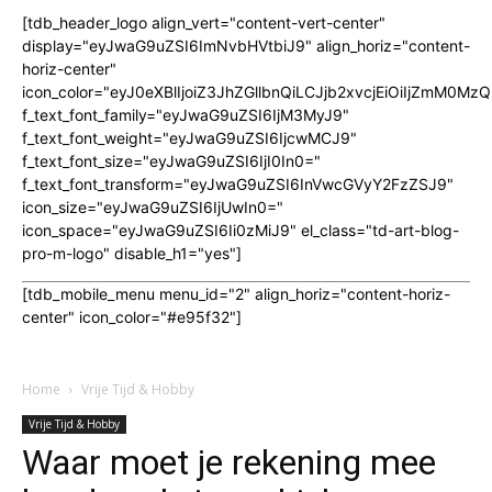
[tdb_header_logo align_vert="content-vert-center"
display="eyJwaG9uZSI6ImNvbHVtbiJ9" align_horiz="content-
horiz-center"
icon_color="eyJ0eXBlIjoiZ3JhZGllbnQiLCJjb2xvcjEiOiIjZmM
f_text_font_family="eyJwaG9uZSI6IjM3MyJ9"
f_text_font_weight="eyJwaG9uZSI6IjcwMCJ9"
f_text_font_size="eyJwaG9uZSI6IjI0In0="
f_text_font_transform="eyJwaG9uZSI6InVwcGVyY2FzZSJ9"
icon_size="eyJwaG9uZSI6IjUwIn0="
icon_space="eyJwaG9uZSI6Ii0zMiJ9" el_class="td-art-blog-
pro-m-logo" disable_h1="yes"]
[tdb_mobile_menu menu_id="2" align_horiz="content-horiz-
center" icon_color="#e95f32"]
Home
Vrije Tijd & Hobby
Vrije Tijd & Hobby
Waar moet je rekening mee