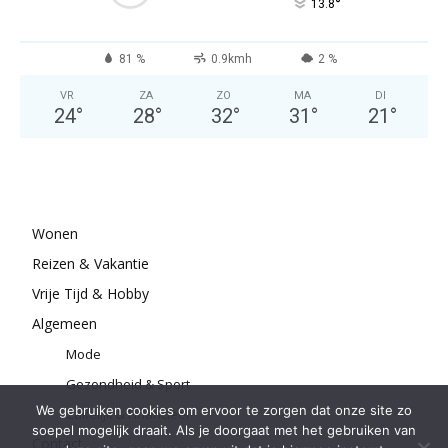
°
13.8
81 %
0.9kmh
2 %
VR
ZA
ZO
MA
DI
24
°
28
°
32
°
31
°
21
°
Wonen
Reizen & Vakantie
Vrije Tijd & Hobby
Algemeen
Mode
Gezondheid & Sport
We gebruiken cookies om ervoor te zorgen dat onze site zo
Zakelijk & Financieel
soepel mogelijk draait. Als je doorgaat met het gebruiken van
Contact