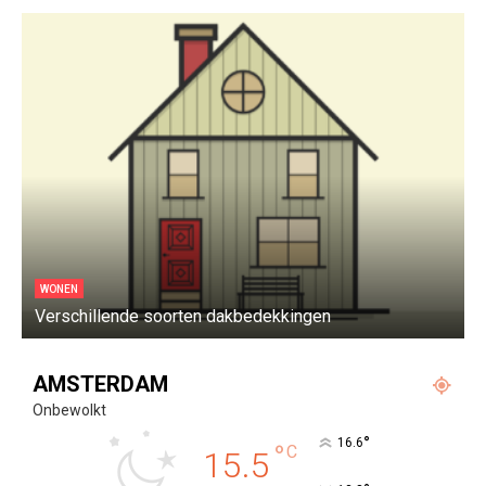
WONEN
Verschillende soorten dakbedekkingen
W
AMSTERDAM
Onbewolkt
°
16.6
°
C
15.5