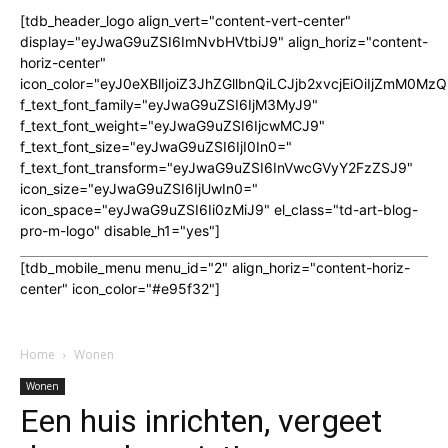
[tdb_header_logo align_vert="content-vert-center"
display="eyJwaG9uZSI6ImNvbHVtbiJ9" align_horiz="content-
horiz-center"
icon_color="eyJ0eXBlIjoiZ3JhZGllbnQiLCJjb2xvcjEiOiIjZmM
f_text_font_family="eyJwaG9uZSI6IjM3MyJ9"
f_text_font_weight="eyJwaG9uZSI6IjcwMCJ9"
f_text_font_size="eyJwaG9uZSI6IjI0In0="
f_text_font_transform="eyJwaG9uZSI6InVwcGVyY2FzZSJ9"
icon_size="eyJwaG9uZSI6IjUwIn0="
icon_space="eyJwaG9uZSI6Ii0zMiJ9" el_class="td-art-blog-
pro-m-logo" disable_h1="yes"]
[tdb_mobile_menu menu_id="2" align_horiz="content-horiz-
center" icon_color="#e95f32"]
Home
Wonen
Wonen
Een huis inrichten, vergeet