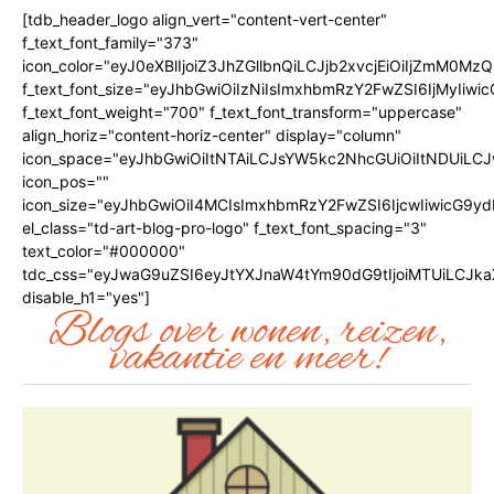
[tdb_header_logo align_vert="content-vert-center"
f_text_font_family="373"
icon_color="eyJ0eXBlIjoiZ3JhZGllbnQiLCJjb2xvcjEiOiIjZmM
f_text_font_size="eyJhbGwiOiIzNiIsImxhbmRzY2FwZSI6IjMyIiwic
f_text_font_weight="700" f_text_font_transform="uppercase"
align_horiz="content-horiz-center" display="column"
icon_space="eyJhbGwiOiItNTAiLCJsYW5kc2NhcGUiOiItNDUiLCJ
icon_pos=""
icon_size="eyJhbGwiOiI4MCIsImxhbmRzY2FwZSI6IjcwIiwicG9ydH
el_class="td-art-blog-pro-logo" f_text_font_spacing="3"
text_color="#000000"
tdc_css="eyJwaG9uZSI6eyJtYXJnaW4tYm90dG9tIjoiMTUiLCJk
disable_h1="yes"]
Blogs over wonen, reizen,
vakantie en meer!