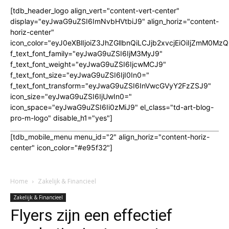
[tdb_header_logo align_vert="content-vert-center"
display="eyJwaG9uZSI6ImNvbHVtbiJ9" align_horiz="content-
horiz-center"
icon_color="eyJ0eXBlIjoiZ3JhZGllbnQiLCJjb2xvcjEiOiIjZmM
f_text_font_family="eyJwaG9uZSI6IjM3MyJ9"
f_text_font_weight="eyJwaG9uZSI6IjcwMCJ9"
f_text_font_size="eyJwaG9uZSI6IjI0In0="
f_text_font_transform="eyJwaG9uZSI6InVwcGVyY2FzZSJ9"
icon_size="eyJwaG9uZSI6IjUwIn0="
icon_space="eyJwaG9uZSI6Ii0zMiJ9" el_class="td-art-blog-
pro-m-logo" disable_h1="yes"]
[tdb_mobile_menu menu_id="2" align_horiz="content-horiz-
center" icon_color="#e95f32"]
Home
Zakelijk & Financieel
Zakelijk & Financieel
Flyers zijn een effectief