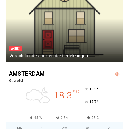
WONEN
Verschillende soorten dakbedekkingen
W
AMSTERDAM
Bewolkt
°
18.8
°
C
18.3
°
17.7
65 %
2.7kmh
97 %
MA
DI
WO
DO
VR