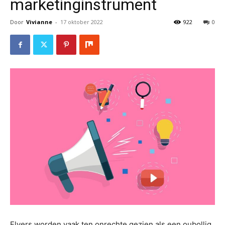
marketinginstrument
Door
Vivianne
-
17 oktober 2022
922
0
Flyers worden vaak ten onrechte gezien als een oubollig