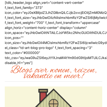
[tdb_header_logo align_vert="content-vert-center"
f_text_font_family="373"
icon_color="eyJ0eXBlIjoiZ3JhZGllbnQiLCJjb2xvcjEiOiIjZmM
f_text_font_size="eyJhbGwiOiIzNiIsImxhbmRzY2FwZSI6IjMyIiwic
f_text_font_weight="700" f_text_font_transform="uppercase"
align_horiz="content-horiz-center" display="column"
icon_space="eyJhbGwiOiItNTAiLCJsYW5kc2NhcGUiOiItNDUiLCJ
icon_pos=""
icon_size="eyJhbGwiOiI4MCIsImxhbmRzY2FwZSI6IjcwIiwicG9ydH
el_class="td-art-blog-pro-logo" f_text_font_spacing="3"
text_color="#000000"
tdc_css="eyJwaG9uZSI6eyJtYXJnaW4tYm90dG9tIjoiMTUiLCJk
disable_h1="yes"]
Blogs over wonen, reizen,
vakantie en meer!