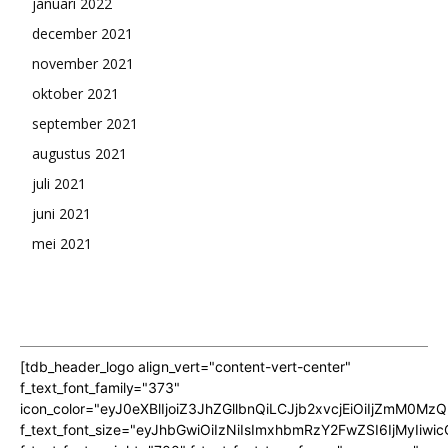
januari 2022
december 2021
november 2021
oktober 2021
september 2021
augustus 2021
juli 2021
juni 2021
mei 2021
[tdb_header_logo align_vert="content-vert-center"
f_text_font_family="373"
icon_color="eyJ0eXBlIjoiZ3JhZGllbnQiLCJjb2xvcjEiOiIjZmM
f_text_font_size="eyJhbGwiOiIzNiIsImxhbmRzY2FwZSI6IjMyIiwic