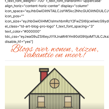
f_text_font_weight="700" f_text_font_transform="uppercase"
align_horiz="content-horiz-center" display="column"
icon_space="eyJhbGwiOiItNTAiLCJsYW5kc2NhcGUiOiItNDUiLCJ
icon_pos=""
icon_size="eyJhbGwiOiI4MCIsImxhbmRzY2FwZSI6IjcwIiwicG9ydH
el_class="td-art-blog-pro-logo" f_text_font_spacing="3"
text_color="#000000"
tdc_css="eyJwaG9uZSI6eyJtYXJnaW4tYm90dG9tIjoiMTUiLCJk
disable_h1="yes"]
Blogs over wonen, reizen,
vakantie en meer!