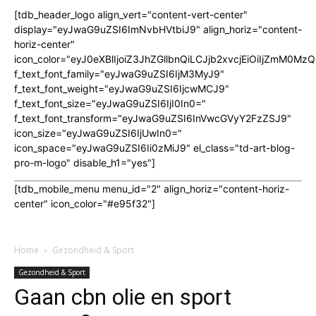
[tdb_header_logo align_vert="content-vert-center"
display="eyJwaG9uZSI6ImNvbHVtbiJ9" align_horiz="content-
horiz-center"
icon_color="eyJ0eXBlIjoiZ3JhZGllbnQiLCJjb2xvcjEiOiIjZmM
f_text_font_family="eyJwaG9uZSI6IjM3MyJ9"
f_text_font_weight="eyJwaG9uZSI6IjcwMCJ9"
f_text_font_size="eyJwaG9uZSI6IjI0In0="
f_text_font_transform="eyJwaG9uZSI6InVwcGVyY2FzZSJ9"
icon_size="eyJwaG9uZSI6IjUwIn0="
icon_space="eyJwaG9uZSI6Ii0zMiJ9" el_class="td-art-blog-
pro-m-logo" disable_h1="yes"]
[tdb_mobile_menu menu_id="2" align_horiz="content-horiz-
center" icon_color="#e95f32"]
Home
Gezondheid & Sport
Gezondheid & Sport
Gaan cbn olie en sport