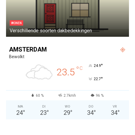
WONEN
Verschillende soorten dakbedekkingen
W
AMSTERDAM
Bewolkt
°
24.9
°
C
23.5
°
22.7
60 %
2.7kmh
96 %
MA
DI
WO
DO
VR
24
°
23
°
29
°
34
°
34
°