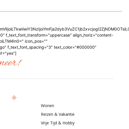
GVncmVlIjoiLTkwIiwiY3NzIjoiYmFja2dyb3VuZC1jb2xvcjogI2ZjNDM
 f_text_font_transform="uppercase" align_horiz="content-
oiLTM4In0=" icon_pos=""
o" f_text_font_spacing="3" text_color="#000000"
1="yes"]
meer!
Wonen
Reizen & Vakantie
Vrije Tijd & Hobby