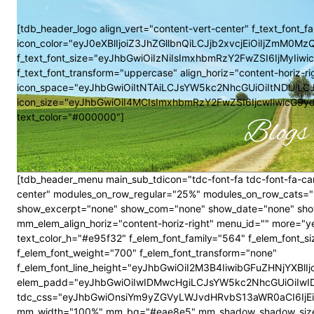
[tdb_header_logo align_vert="content-vert-center" f_text_font_f
icon_color="eyJ0eXBlIjoiZ3JhZGllbnQiLCJjb2xvcjEiOiIjZmM
f_text_font_size="eyJhbGwiOiIzNiIsImxhbmRzY2FwZSI6IjMyIiwi
f_text_font_transform="uppercase" align_horiz="content-horiz-ri
icon_space="eyJhbGwiOiItNTAiLCJsYW5kc2NhcGUiOiItNDUiLC
icon_size="eyJhbGwiOiI4MCIsImxhbmRzY2FwZSI6IjcwIiwicG9ydHJ
text_color="#000000"]
Blogs 
[tdb_header_menu main_sub_tdicon="tdc-font-fa tdc-font-fa-car
center" modules_on_row_regular="25%" modules_on_row_cats=
show_excerpt="none" show_com="none" show_date="none" show_
mm_elem_align_horiz="content-horiz-right" menu_id="" more="y
text_color_h="#e95f32" f_elem_font_family="564" f_elem_fon
f_elem_font_weight="700" f_elem_font_transform="none"
f_elem_font_line_height="eyJhbGwiOiI2M3B4IiwibGFuZHNjYXBl
elem_padd="eyJhbGwiOiIwIDMwcHgiLCJsYW5kc2NhcGUiOiIwIDI
tdc_css="eyJhbGwiOnsiYm9yZGVyLWJvdHRvbS13aWR0aCI6IjEi
mm_width="100%" mm_bg="#eae8e5" mm_shadow_shadow_size="