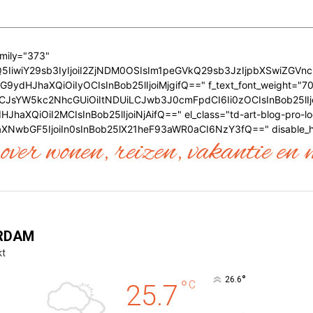
amily="373"
0MzQ5IiwiY29sb3IyIjoiI2ZjNDM0OSIsIm1peGVkQ29sb3JzIjpbXSwiZ
9ydHJhaXQiOiIyOCIsInBob25lIjoiMjgifQ==" f_text_font_weight="700"
AiLCJsYW5kc2NhcGUiOiItNDUiLCJwb3J0cmFpdCI6Ii0zOCIsInBob25lIj
aXQiOiI2MCIsInBob25lIjoiNjAifQ==" el_class="td-art-blog-pro-log
XNwbGF5IjoiIn0sInBob25lX21heF93aWR0aCI6NzY3fQ==" disable_h
over wonen, reizen, vakantie en 
RDAM
kt
°
26.6
°
C
25.7