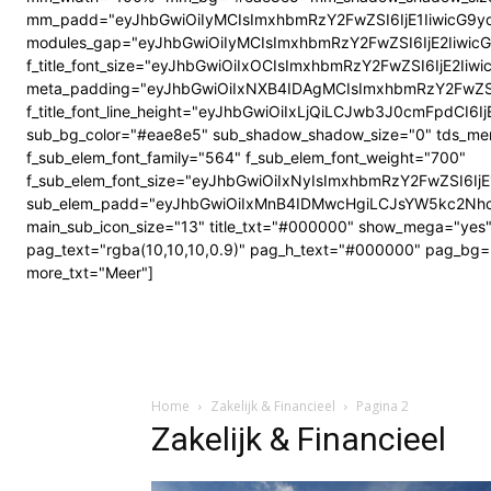
mm_padd="eyJhbGwiOiIyMCIsImxhbmRzY2FwZSI6IjE1IiwicG9y
modules_gap="eyJhbGwiOiIyMCIsImxhbmRzY2FwZSI6IjE2IiwicG9ydH
f_title_font_size="eyJhbGwiOiIxOCIsImxhbmRzY2FwZSI6IjE2Ii
meta_padding="eyJhbGwiOiIxNXB4IDAgMCIsImxhbmRzY2FwZS
f_title_font_line_height="eyJhbGwiOiIxLjQiLCJwb3J0cmFpdCI6IjE
sub_bg_color="#eae8e5" sub_shadow_shadow_size="0" tds_men
f_sub_elem_font_family="564" f_sub_elem_font_weight="700"
f_sub_elem_font_size="eyJhbGwiOiIxNyIsImxhbmRzY2FwZSI6Ij
sub_elem_padd="eyJhbGwiOiIxMnB4IDMwcHgiLCJsYW5kc2NhcG
main_sub_icon_size="13" title_txt="#000000" show_mega="yes
pag_text="rgba(10,10,10,0.9)" pag_h_text="#000000" pag_bg="
more_txt="Meer"]
Home
Zakelijk & Financieel
Pagina 2
Zakelijk & Financieel