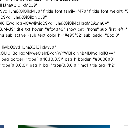
dHJhaXQiOiIxMCJ9"
JhaXQiOiIxMiJ9" f_title_font_family="479" f_title_font_weight="
wicG9ydHJhaXQiOiIxNCJ9"
I6IjEwcHggMCAwIiwicG9ydHJhaXQiOiI4cHggMCAwIn0="
uMyJ9" title_txt_hover="#fc4349" show_cat="none" sub_first_left=
u_sub_active1-sub_text_color_h="#e95f32" sub_padd="8px 0"
E1IiwicG9ydHJhaXQiOiIxMyJ9"
UiOiI3cHggMjVweCIsInBvcnRyYWl0IjoiNnB4IDIwcHgifQ=="
" pag_border="rgba(10,10,10,0.5)" pag_h_border="#000000"
rgba(0,0,0,0)" pag_h_bg="rgba(0,0,0,0)" mc1_title_tag="h2"