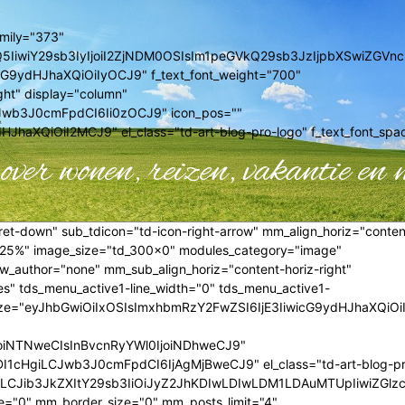
amily="373"
0MzQ5IiwiY29sb3IyIjoiI2ZjNDM0OSIsIm1peGVkQ29sb3JzIjpbXSwiZ
cG9ydHJhaXQiOiIyOCJ9" f_text_font_weight="700"
ght" display="column"
Jwb3J0cmFpdCI6Ii0zOCJ9" icon_pos=""
haXQiOiI2MCJ9" el_class="td-art-blog-pro-logo" f_text_font_spa
over wonen, reizen, vakantie en 
et-down" sub_tdicon="td-icon-right-arrow" mm_align_horiz="conten
"25%" image_size="td_300x0" modules_category="image"
author="none" mm_sub_align_horiz="content-horiz-right"
es" tds_menu_active1-line_width="0" tds_menu_active1-
t_size="eyJhbGwiOiIxOSIsImxhbmRzY2FwZSI6IjE3IiwicG9ydHJhaXQiO
IjoiNTNweCIsInBvcnRyYWl0IjoiNDhweCJ9"
1cHgiLCJwb3J0cmFpdCI6IjAgMjBweCJ9" el_class="td-art-blog-p
LCJib3JkZXItY29sb3IiOiJyZ2JhKDIwLDIwLDM1LDAuMTUpIiwiZGlzc
0" mm_border_size="0" mm_posts_limit="4"