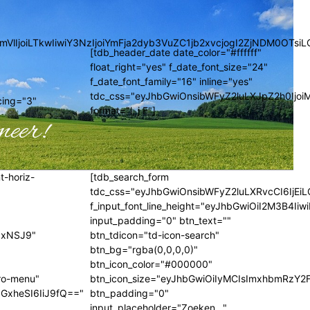
GVncmVlIjoiLTkwIiwiY3NzIjoiYmFja2dyb3VuZC1jb2xvcjogI2ZjNDM
[tdb_header_date date_color="#ffffff"
float_right="yes" f_date_font_size="24"
f_date_font_family="16" inline="yes"
tdc_css="eyJhbGwiOnsibWFyZ2luLXJpZ2h0Ijoi
cing="3"
format="l, j F"]
meer!
t-horiz-
[tdb_search_form
tdc_css="eyJhbGwiOnsibWFyZ2luLXRvcCI6IjEiL
f_input_font_line_height="eyJhbGwiOiI2M3B4I
input_padding="0" btn_text=""
iIxNSJ9"
btn_tdicon="td-icon-search"
btn_bg="rgba(0,0,0,0)"
btn_icon_color="#000000"
ro-menu"
btn_icon_size="eyJhbGwiOiIyMCIsImxhbmRzY2F
GxheSI6IiJ9fQ=="
btn_padding="0"
input_placeholder="Zoeken..."