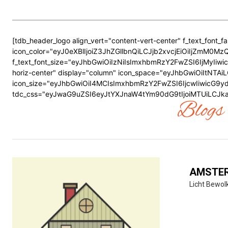
[tdb_header_logo align_vert="content-vert-center" f_text_font_f
icon_color="eyJ0eXBlIjoiZ3JhZGllbnQiLCJjb2xvcjEiOiIjZmM
f_text_font_size="eyJhbGwiOiIzNiIsImxhbmRzY2FwZSI6IjMyIiwicG
horiz-center" display="column" icon_space="eyJhbGwiOiItNT
icon_size="eyJhbGwiOiI4MCIsImxhbmRzY2FwZSI6IjcwIiwicG9ydHJh
tdc_css="eyJwaG9uZSI6eyJtYXJnaW4tYm90dG9tIjoiMTUiLCJka
Blogs 
AMSTE
Licht Bewol