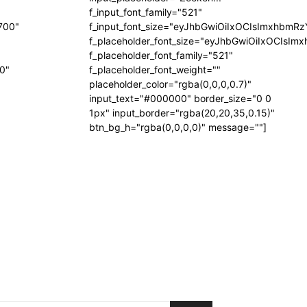
f_input_font_family="521"
700"
f_input_font_size="eyJhbGwiOiIxOCIsImxhbmR
f_placeholder_font_size="eyJhbGwiOiIxOCIsI
f_placeholder_font_family="521"
"0"
f_placeholder_font_weight=""
placeholder_color="rgba(0,0,0,0.7)"
input_text="#000000" border_size="0 0
1px" input_border="rgba(20,20,35,0.15)"
btn_bg_h="rgba(0,0,0,0)" message=""]