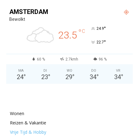
AMSTERDAM
Bewolkt
°
24.9
°
C
23.5
°
22.7
60 %
2.7kmh
96 %
MA
DI
WO
DO
VR
24
°
23
°
29
°
34
°
34
°
Wonen
Reizen & Vakantie
Vrije Tijd & Hobby