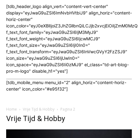
[tdb_header_logo align_vert="content-vert-center"
display="eyJwaG9uZSI6ImNvbHVtbiJ9" align_horiz="content-
horiz-center"
icon_color="eyJ0eXBlIjoiZ3JhZGllbnQiLCJjb2xvcjEiOiIjZmM
f_text_font_family="eyJwaG9uZSI6IjM3MyJ9"
f_text_font_weight="eyJwaG9uZSI6IjcwMCJ9"
f_text_font_size="eyJwaG9uZSI6IjI0In0="
f_text_font_transform="eyJwaG9uZSI6InVwcGVyY2FzZSJ9"
icon_size="eyJwaG9uZSI6IjUwIn0="
icon_space="eyJwaG9uZSI6Ii0zMiJ9" el_class="td-art-blog-
pro-m-logo" disable_h1="yes"]
[tdb_mobile_menu menu_id="2" align_horiz="content-horiz-
center" icon_color="#e95f32"]
Home
Vrije Tijd & Hobby
Pagina 2
Vrije Tijd & Hobby