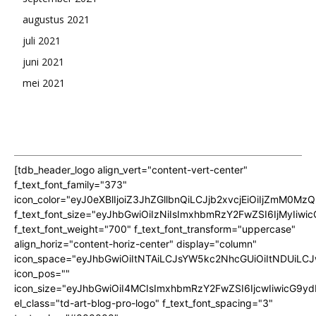
augustus 2021
juli 2021
juni 2021
mei 2021
[tdb_header_logo align_vert="content-vert-center"
f_text_font_family="373"
icon_color="eyJ0eXBlIjoiZ3JhZGllbnQiLCJjb2xvcjEiOiIjZmM
f_text_font_size="eyJhbGwiOiIzNiIsImxhbmRzY2FwZSI6IjMyIiwic
f_text_font_weight="700" f_text_font_transform="uppercase"
align_horiz="content-horiz-center" display="column"
icon_space="eyJhbGwiOiItNTAiLCJsYW5kc2NhcGUiOiItNDUiLCJ
icon_pos=""
icon_size="eyJhbGwiOiI4MCIsImxhbmRzY2FwZSI6IjcwIiwicG9ydH
el_class="td-art-blog-pro-logo" f_text_font_spacing="3"